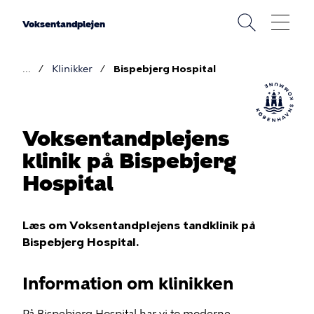
Gå
til
Voksentandplejen
hovedindhold
Klinikker
Bispebjerg Hospital
Brødkrumme
Voksentandplejens
klinik på Bispebjerg
Hospital
Læs om Voksentandplejens tandklinik på
Bispebjerg Hospital.
Information om klinikken