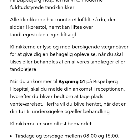
På Bispebjerg Hospital har vi to moderne
fuldtudstyrede tandklinikker.
Alle klinikkerne har monteret loftlift, så du, der
sidder i kørestol, nemt kan liftes over i
tandlægestolen i eget liftsegl.
Klinikkerne er lyse og med beroligende vægmotiver
for at give dig en behagelig oplevelse, når du skal
tilses eller behandles af en af vores tandlæger eller
tandplejere.
Når du ankommer til
Bygning 51
på Bispebjerg
Hospital, skal du melde din ankomst i receptionen,
hvorefter du bliver bedt om at tage plads i
venteværelset. Herfra vil du blive hentet, når det er
din tur til undersøgelse og/eller behandling.
Klinikkerne er som oftest bemandet:
Tirsdage og torsdage mellem 08:00 og 15:00.