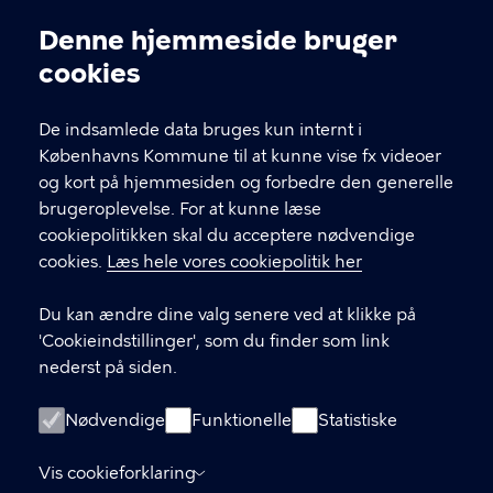
Voksentandplejen i
Denne hjemmeside bruger
Københavns Kommune
Cookieindstillinger
cookies
Tietgensgade 31B, 1704 København V
De indsamlede data bruges kun internt i
Københavns Kommune til at kunne vise fx videoer
KONTAKT
og kort på hjemmesiden og forbedre den generelle
brugeroplevelse. For at kunne læse
33 17 57 80
cookiepolitikken skal du acceptere nødvendige
Voksentandplejen
cookies.
Læs hele vores cookiepolitik her
33 17 57 95
Tandlægekonsulenten
Du kan ændre dine valg senere ved at klikke på
'Cookieindstillinger', som du finder som link
Find flere kontaktoplysninger
nederst på siden.
LINKS
Nødvendige
Funktionelle
Statistiske
Vores klinikker
Vis cookieforklaring