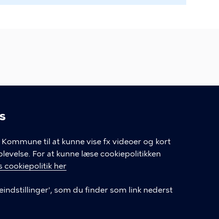
enhavns Kommune
s
linger
Kommune til at kunne vise fx videoer og kort
LINKS
velse. For at kunne læse cookiepolitikken
 cookiepolitik her
Vores klinikker
Privatlivspolitik
eindstillinger', som du finder som link nederst
Cookieindstillinger