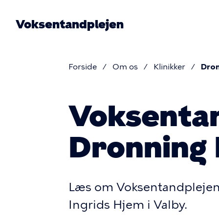
Gå
til
Voksentandplejen
hovedindhold
Pri
nav
Forside
Om os
Klinikker
Dron
Brødkru
Voksentan
Dronning 
Læs om Voksentandplejens
Ingrids Hjem i Valby.