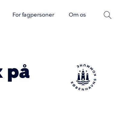
For fagpersoner
Om os
k på