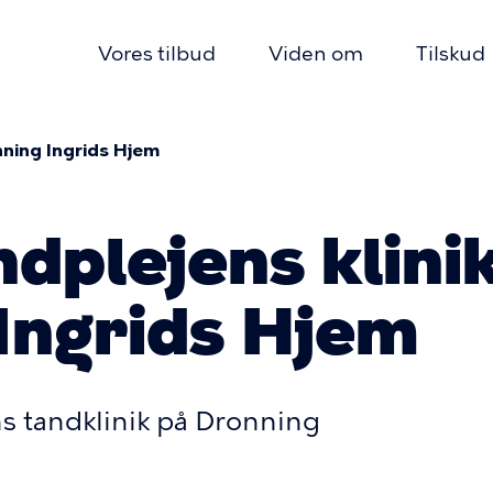
Vores tilbud
Viden om
Tilskud
mær
igation
ning Ingrids Hjem
mme
dplejens klini
Ingrids Hjem
 tandklinik på Dronning