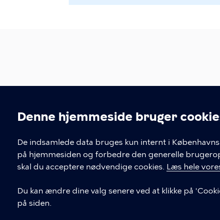
Voksentandplejen i Køb
Denne hjemmeside bruger cookie
Tietgensgade 31B, 1704 København V
Cookieindstil
De indsamlede data bruges kun internt i Københavns 
KONTAKT
på hjemmesiden og forbedre den generelle brugerople
skal du acceptere nødvendige cookies.
Læs hele vores
33 17 57 80
Voksentandplejen
Du kan ændre dine valg senere ved at klikke på 'Cooki
på siden.
33 17 57 95
Tandlægekonsulenten