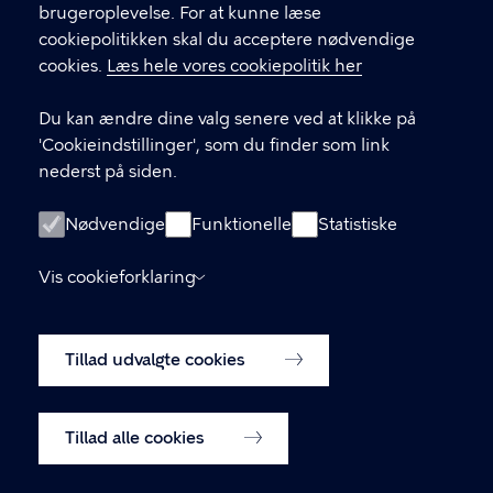
brugeroplevelse. For at kunne læse
33 17 57 80
cookiepolitikken skal du acceptere nødvendige
Voksentandplejen
cookies.
Læs hele vores cookiepolitik her
33 17 57 95
Tandlægekonsulenten
Du kan ændre dine valg senere ved at klikke på
'Cookieindstillinger', som du finder som link
Find flere kontaktoplysninger
nederst på siden.
LINKS
Nødvendige
Funktionelle
Statistiske
Vores klinikker
Vis cookieforklaring
Tilgængelighedserklæring
Privatlivspolitik
Tillad udvalgte cookies
Cookiepolitik
Cookieindstillinger
Tillad alle cookies