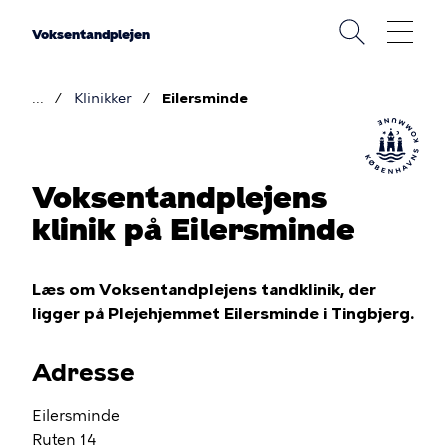
Gå
til
Voksentandplejen
hovedindhold
Klinikker
Eilersminde
Brødkrumme
Voksentandplejens
klinik på Eilersminde
Læs om Voksentandplejens tandklinik, der
ligger på Plejehjemmet Eilersminde i Tingbjerg.
Adresse
Eilersminde
Ruten 14